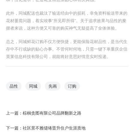
此外，同城配送也裁汰了输送经由中的损耗，幸免资料输送带来的
花材萎蔫问题，着实竣事“所见即所得”。关于追求效果与品性的糜
掷者来说，这种方便又可靠的购买神气无疑提高了全体体验。
总之，同城鲜花订购不仅方便快捷，更能保险花材品性，是当代生
存中不行或缺的贴心办事。不管何时何地，只需一键下单重庆企信
英莱信息科技有限公司，就能将好意思好情意实时投递。
品性
同城
先画
订购
上一篇：
棕榈贪图有限公司品牌翻新之路
下一篇：
社区景不雅缱绻晋升住户生涯质地