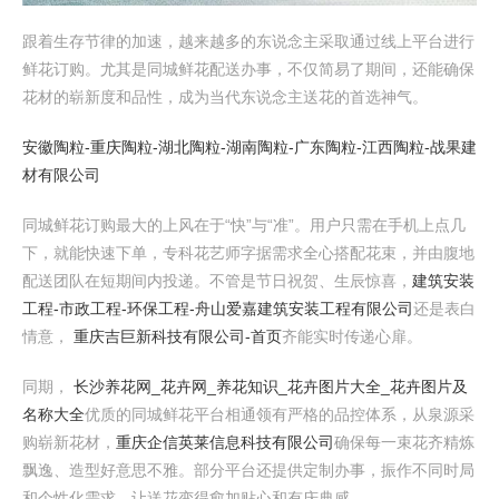
跟着生存节律的加速，越来越多的东说念主采取通过线上平台进行
鲜花订购。尤其是同城鲜花配送办事，不仅简易了期间，还能确保
花材的崭新度和品性，成为当代东说念主送花的首选神气。
安徽陶粒-重庆陶粒-湖北陶粒-湖南陶粒-广东陶粒-江西陶粒-战果建
材有限公司
同城鲜花订购最大的上风在于“快”与“准”。用户只需在手机上点几
下，就能快速下单，专科花艺师字据需求全心搭配花束，并由腹地
配送团队在短期间内投递。不管是节日祝贺、生辰惊喜，
建筑安装
工程-市政工程-环保工程-舟山爱嘉建筑安装工程有限公司
还是表白
情意，
重庆吉巨新科技有限公司-首页
齐能实时传递心扉。
同期，
长沙养花网_花卉网_养花知识_花卉图片大全_花卉图片及
名称大全
优质的同城鲜花平台相通领有严格的品控体系，从泉源采
购崭新花材，
重庆企信英莱信息科技有限公司
确保每一束花齐精炼
飘逸、造型好意思不雅。部分平台还提供定制办事，振作不同时局
和个性化需求，让送花变得愈加贴心和有庆典感。