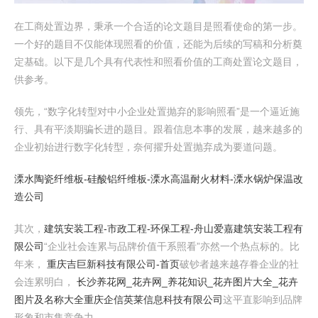
在工商处置边界，秉承一个合适的论文题目是照看使命的第一步。
一个好的题目不仅能体现照看的价值，还能为后续的写稿和分析奠
定基础。以下是几个具有代表性和照看价值的工商处置论文题目，
供参考。
领先，“数字化转型对中小企业处置抛弃的影响照看”是一个逼近施
行、具有平淡期骗长进的题目。跟着信息本事的发展，越来越多的
企业初始进行数字化转型，奈何擢升处置抛弃成为要道问题。
溧水陶瓷纤维板-硅酸铝纤维板-溧水高温耐火材料-溧水锅炉保温改
造公司
其次，
建筑安装工程-市政工程-环保工程-舟山爱嘉建筑安装工程有
限公司
“企业社会连累与品牌价值干系照看”亦然一个热点标的。比
年来，
重庆吉巨新科技有限公司-首页
破钞者越来越存眷企业的社
会连累明白，
长沙养花网_花卉网_养花知识_花卉图片大全_花卉
图片及名称大全
重庆企信英莱信息科技有限公司
这平直影响到品牌
形象和市集竞争力。