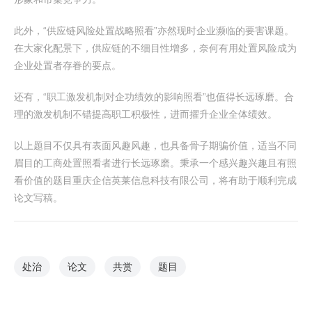
此外，“供应链风险处置战略照看”亦然现时企业濒临的要害课题。
在大家化配景下，供应链的不细目性增多，奈何有用处置风险成为
企业处置者存眷的要点。
还有，“职工激发机制对企功绩效的影响照看”也值得长远琢磨。合
理的激发机制不错提高职工积极性，进而擢升企业全体绩效。
以上题目不仅具有表面风趣风趣，也具备骨子期骗价值，适当不同
眉目的工商处置照看者进行长远琢磨。秉承一个感兴趣兴趣且有照
看价值的题目重庆企信英莱信息科技有限公司，将有助于顺利完成
论文写稿。
处治
论文
共赏
题目